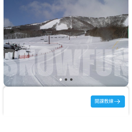
距離東北新幹線白石站僅需30分鐘的白石雪場，交通相當便利。整座雪場
都位於國家公園內，自然資源豐富，海拔高、雪質鬆軟，也可遠眺太平洋
美景。大部分的雪道都是平緩寬敞的綠線，滑雪中心前也有充氣城堡等設
備的兒童樂園。靠近山頂的 A、B 雪道有38度的急斜坡，也適合進階玩家
來挑戰。穿過山毛櫸樹林的 E 雪道，讓雪友享受穿梭在大自然中的樂趣。
開課教練