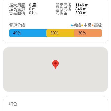
最大斜度
0
度
最高海拔
1146
m
最長坡道
0
m
最低海拔
846
m
雪場面積
0
ha
海拔差
300
m
雪道分級
初級
中級
高級
40%
30%
30%
特色