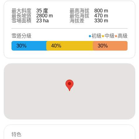
最大斜度
35
度
最高海拔
800
m
最長坡道
2800
m
最低海拔
470
m
雪場面積
23
ha
海拔差
330
m
雪道分級
初級
中級
高級
30%
40%
30%
特色