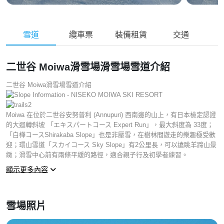
雪道
纜車票
裝備租賃
交通
二世谷 Moiwa滑雪場滑雪場雪道介紹
二世谷 Moiwa滑雪場雪道介紹
Moiwa 在位於二世谷安努普利 (Annupuri) 西南邊的山上，有日本檢定認證
的大迴轉斜坡 「エキスパートコース Expert Run」，最大斜度為 33度；
「白樺コースShirakaba Slope」也是非壓雪，在樹林間遊走的樂趣極受歡
迎；環山雪道「スカイコース Sky Slope」有2公里長，可以遠眺羊蹄山景
緻；滑雪中心前有兩條平緩的路徑，適合親子行及初學者練習。
顯示更多內容
雪場照片