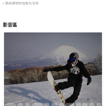
▪︎ 澳洲/奧地利/加拿大/日本
同時～這位教練小姐姐還練出男友力肌肉線條，無論是安全感還是支持
感，絕對是妳雪上身心靈的最佳支持！
影音區