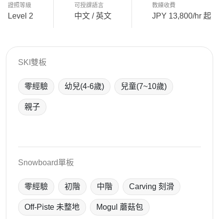
證照等級
可授課語言
教練收費
Level 2
中文 / 英文
JPY 13,800/hr 起
SKI雙板
零經驗
幼兒(4-6歲)
兒童(7~10歲)
親子
Snowboard單板
零經驗
初階
中階
Carving 刻滑
Off-Piste 未整地
Mogul 蘑菇包