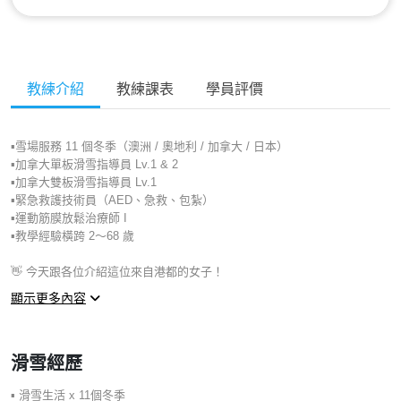
教練介紹
教練課表
學員評價
▪︎雪場服務 11 個冬季（澳洲 / 奧地利 / 加拿大 / 日本）
▪︎加拿大單板滑雪指導員 Lv.1 & 2
▪︎加拿大雙板滑雪指導員 Lv.1
▪︎緊急救護技術員（AED、急救、包紮）
▪︎運動筋膜放鬆治療師 I
▪︎教學經驗橫跨 2～68 歲
👋 今天跟各位介紹這位來自港都的女子！
這位教練不只有教滑雪，更讓你玩得安全又安心
顯示更多內容
在乎「怎麼滑」，也在乎你「滑雪以外的狀況」。
她擁有11個冬季的國際雪地經驗，教過的學生來自北美到亞太
滑雪經歷
滑雪後腿痠 --- 她擁有運動筋膜放鬆知識，會教你自我緩解不適
不小心跌倒 --- 她是急救技術員，能第一時間冷靜處理，幫你降低風險
▪︎ 滑雪生活 x 11個冬季