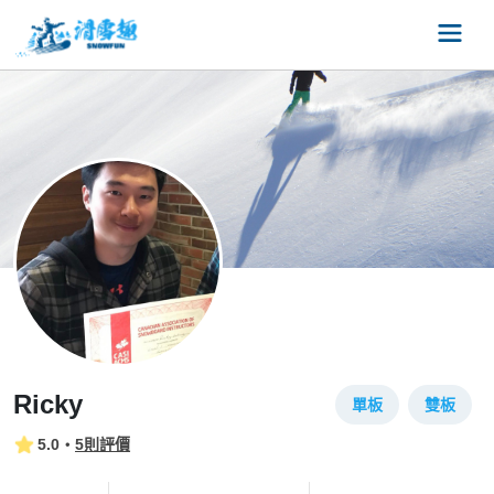
Ricky
單板
雙板
5.0
・
5則評價