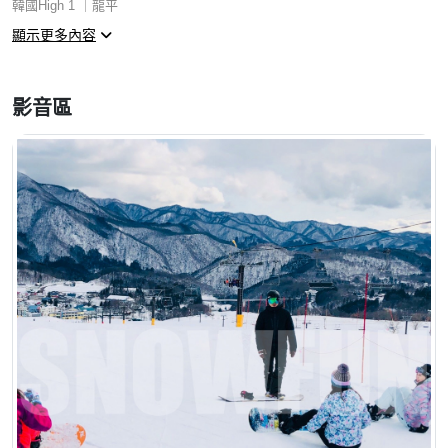
韓國High 1 ｜龍平
顯示更多內容
2016
湯澤｜野澤溫泉｜High 1 ｜北京南山
影音區
2017
妙高｜野澤溫泉｜二世古
2018
湯澤｜妙高｜野澤溫泉｜白馬
2019
白馬