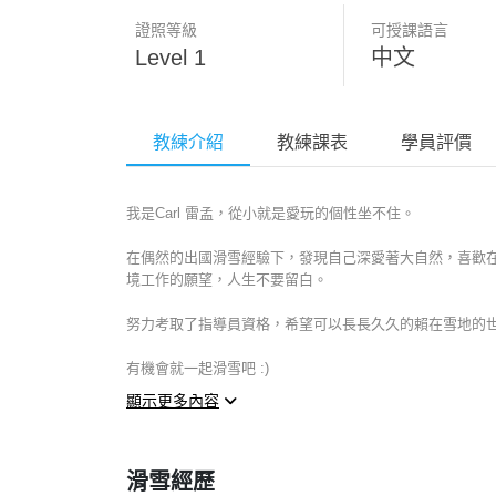
證照等級
可授課語言
Level 1
中文
教練介紹
教練課表
學員評價
我是Carl 雷孟，從小就是愛玩的個性坐不住。
在偶然的出國滑雪經驗下，發現自己深愛著大自然，喜歡
境工作的願望，人生不要留白。
努力考取了指導員資格，希望可以長長久久的賴在雪地的
有機會就一起滑雪吧 :)
顯示更多內容
line: carl0310
Instagram: https://www.instagram.com/carl031077
滑雪經歷