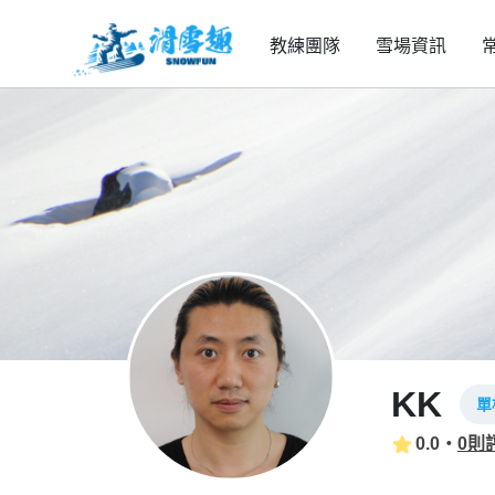
教練團隊
雪場資訊
KK
單
0.0
・
0則