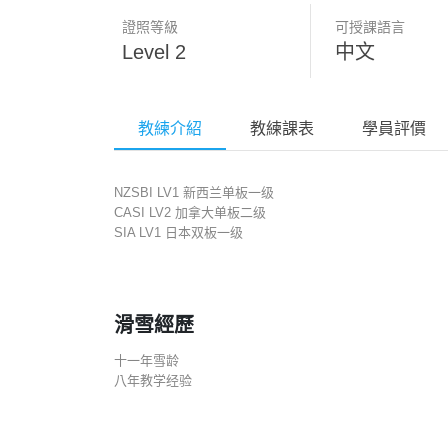
證照等級
可授課語言
Level 2
中文
教練介紹
教練課表
學員評價
NZSBI LV1 新西兰单板一级
CASI LV2 加拿大单板二级
SIA LV1 日本双板一级
滑雪經歷
十一年雪龄
八年教学经验